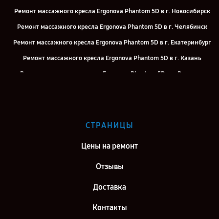
Ремонт массажного кресла Ergonova Phantom 5D в г. Новосибирск
Ремонт массажного кресла Ergonova Phantom 5D в г. Челябинск
Ремонт массажного кресла Ergonova Phantom 5D в г. Екатеринбург
Ремонт массажного кресла Ergonova Phantom 5D в г. Казань
Ремонт массажного кресла Ergonova Phantom 5D в г. Воронеж
Ремонт массажного кресла Ergonova Phantom 5D в г. Саратов
Ремонт массажного кресла Ergonova Phantom 5D в г. Самара
Ремонт массажного кресла Ergonova Phantom 5D в г. Киров
СТРАНИЦЫ
Ремонт массажного кресла Ergonova Phantom 5D в г. Москва
Цены на ремонт
Ремонт массажного кресла Ergonova Phantom 5D в г. Санкт-
Петербург
Отзывы
Доставка
Контакты